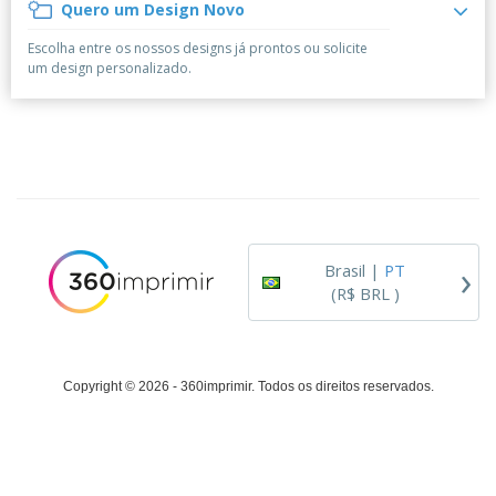
á
e
Quero um Design Novo
t
m
i
r
e
o
p
o
i
s
T
Escolha entre os nossos designs já prontos ou solicite
r
r
s
o
c
o
um design personalizado.
e
e
r
d
s
p
i
o
o
Entrar /
t
s
r
Cadastrar
ó
o
T
r
s
e
i
p
m
Atendimento
o
r
a
ao Cliente
o
d
›
u
Brasil |
PT
t
(R$ BRL )
o
s
Copyright © 2026 - 360imprimir. Todos os direitos reservados.