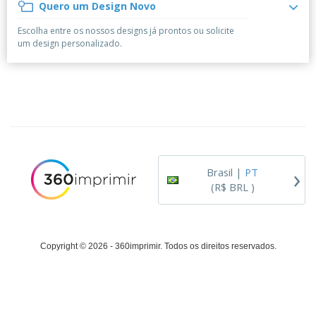
á
e
Quero um Design Novo
t
m
i
r
e
o
p
o
i
s
T
Escolha entre os nossos designs já prontos ou solicite
r
r
s
o
c
o
um design personalizado.
e
e
r
d
s
p
i
o
o
Entrar /
t
s
r
Cadastrar
ó
o
T
r
s
e
i
p
m
Atendimento
o
r
a
ao Cliente
o
d
›
u
Brasil |
PT
t
(R$ BRL )
o
s
Copyright © 2026 - 360imprimir. Todos os direitos reservados.