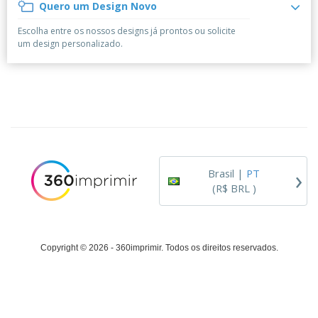
á
e
Quero um Design Novo
t
m
i
r
e
o
p
o
i
s
T
Escolha entre os nossos designs já prontos ou solicite
r
r
s
o
c
o
um design personalizado.
e
e
r
d
s
p
i
o
o
Entrar /
t
s
r
Cadastrar
ó
o
T
r
s
e
i
p
m
Atendimento
o
r
a
ao Cliente
o
d
›
u
Brasil |
PT
t
(R$ BRL )
o
s
Copyright © 2026 - 360imprimir. Todos os direitos reservados.