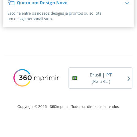
á
e
Quero um Design Novo
t
m
i
r
e
o
p
o
i
s
T
Escolha entre os nossos designs já prontos ou solicite
r
r
s
o
c
o
um design personalizado.
e
e
r
d
s
p
i
o
o
Entrar /
t
s
r
Cadastrar
ó
o
T
r
s
e
i
p
m
Atendimento
o
r
a
ao Cliente
o
d
›
u
Brasil |
PT
t
(R$ BRL )
o
s
Copyright © 2026 - 360imprimir. Todos os direitos reservados.