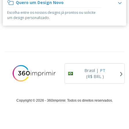
á
e
Quero um Design Novo
t
m
i
r
e
o
p
o
i
s
T
Escolha entre os nossos designs já prontos ou solicite
r
r
s
o
c
o
um design personalizado.
e
e
r
d
s
p
i
o
o
Entrar /
t
s
r
Cadastrar
ó
o
T
r
s
e
i
p
m
Atendimento
o
r
a
ao Cliente
o
d
›
u
Brasil |
PT
t
(R$ BRL )
o
s
Copyright © 2026 - 360imprimir. Todos os direitos reservados.