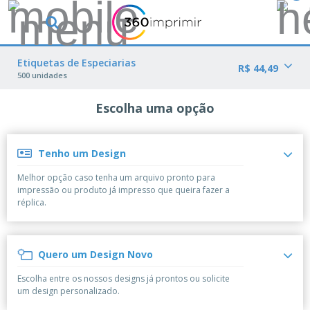
O
s
M
a
M
Etiquetas de Especiarias
i
R$ 44,49
a
500 unidades
s
t
V
e
e
Escolha uma opção
B
r
n
r
i
d
i
a
i
n
i
d
Tenho um Design
P
d
s
o
l
e
d
s
Melhor opção caso tenha um arquivo pronto para
a
s
e
impressão ou produto já impresso que queira fazer a
c
P
M
M
réplica.
a
u
a
a
s
b
r
t
e
l
k
e
E
i
V
e
r
Quero um Design Novo
x
c
e
t
i
p
i
s
i
a
Escolha entre os nossos designs já prontos ou solicite
o
t
t
n
l
um design personalizado.
s
C
á
u
g
d
i
o
r