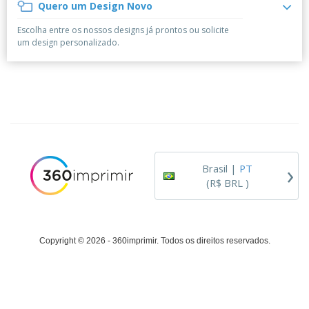
á
e
Quero um Design Novo
t
m
i
r
e
o
p
o
i
s
T
Escolha entre os nossos designs já prontos ou solicite
r
r
s
o
c
o
um design personalizado.
e
e
r
d
s
p
i
o
o
Entrar /
t
s
r
Cadastrar
ó
o
T
r
s
e
i
p
m
Atendimento
o
r
a
ao Cliente
o
d
›
u
Brasil |
PT
t
(R$ BRL )
o
s
Copyright © 2026 - 360imprimir. Todos os direitos reservados.