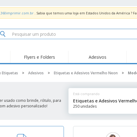
.360imprimir.com.br
. Sabia que temos uma loja em Estados Unidos da América ? 
Flyers e Folders
Adesivos
Des
Tendências
Novidades
Pro
e Etiquetas
>
Adesivos
>
Etiquetas e Adesivos Vermelho Neon
>
Mod
Painel em Acrílico para
Produtos de Servir
Ade
Balcões
Suporte em Acrílico
Carimbos
Ímã
para Álcool Gel
Está comprando
Adesivos Vinil
Protetor Facial
Car
er usado como brinde, rótulo, para
Etiquetas e Adesivos Vermel
 com adesivo personalizado!
250 unidades
Expositores
Car
Banners
Lon
Malas e Mochilas
Pla
Sacos