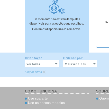
Ímã de Geladeira
De momento não existem templates
Bas
disponíveis para as opções que escolheu.
Contamos disponibilizá-los em breve.
Orientação:
Ordenar por:
Ver todos
Mais vendidos
Limpar filtros
COMO FUNCIONA
SOBRE
Use sua arte
Quem 
Use os nossos modelos