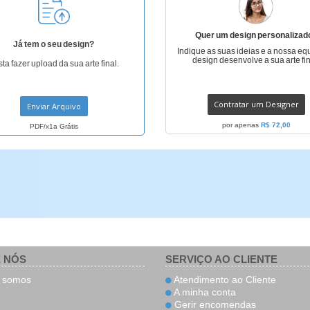
Quer um design personalizad
Já tem o seu design?
Indique as suas ideias e a nossa eq
design desenvolve a sua arte fin
ta fazer upload da sua arte final.
Contratar um Designer
Enviar Arquivo
por apenas
R$ 72,00
PDF/x1a Grátis
 NÓS
SERVIÇO AO CLIENTE
somos
Atendimento ao Cliente
A minha conta
Gerir encomendas