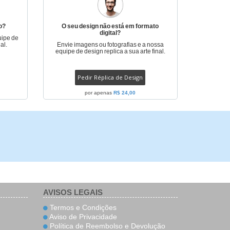
o?
O seu design não está em formato
digital?
uipe de
al.
Envie imagens ou fotografias e a nossa
equipe de design replica a sua arte final.
Pedir Réplica de Design
por apenas
R$ 24,00
AVISOS LEGAIS
Termos e Condições
Aviso de Privacidade
Política de Reembolso e Devolução