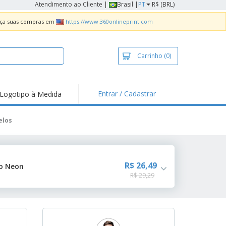
Atendimento ao Cliente
|
Brasil |
PT
R$ (BRL)
Faça suas compras em
https://www.360onlineprint.com
Carrinho
(0)
Entrar / Cadastrar
Logotipo à Medida
taques e
moções
elos
sivos
 de Geladeira
imbo Automático
R$ 26,49
ho Neon
R$ 29,29
taz
as
ca de Propaganda