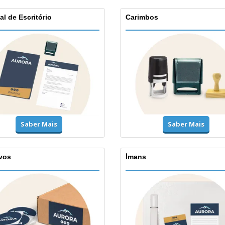
al de Escritório
Carimbos
Saber Mais
Saber Mais
vos
Ímans