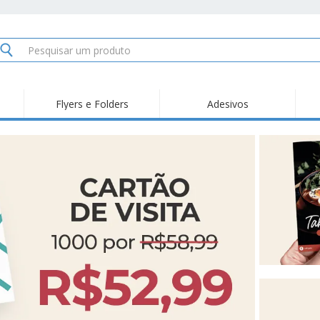
Flyers e Folders
Adesivos
Des
Tendências
Novidades
Pro
Painel em Acrílico para
Produtos de Servir
Ade
Balcões
Suporte em Acrílico
Carimbos
Ímã
para Álcool Gel
Adesivos Vinil
Protetor Facial
Car
Expositores
Car
Banners
Lon
Malas e Mochilas
Pla
Sacos