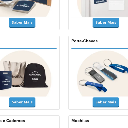
Saber Mais
Saber Mais
Porta-Chaves
Saber Mais
Saber Mais
s e Cadernos
Mochilas