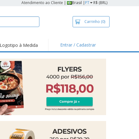
Atendimento ao Cliente
|
Brasil |
PT
R$ (BRL)
Carrinho
(0)
Entrar / Cadastrar
Logotipo à Medida
taques e
moções
sivos
 de Geladeira
imbo Automático
taz
as
ca de Propaganda