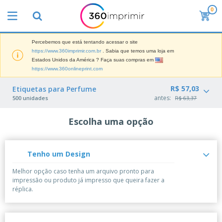
0
Percebemos que está tentando acessar o site
https://www.360imprimir.com.br
. Sabia que temos uma loja em
Estados Unidos da América ? Faça suas compras em
https://www.360onlineprint.com
R$ 57,03
Etiquetas para Perfume
antes:
500 unidades
R$ 63,37
Escolha uma opção
Tenho um Design
Melhor opção caso tenha um arquivo pronto para
impressão ou produto já impresso que queira fazer a
réplica.