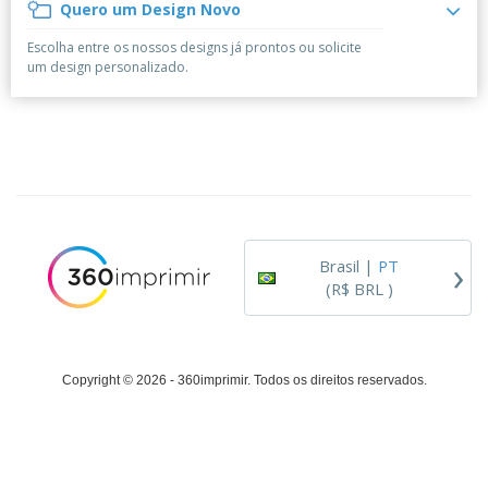
á
e
Quero um Design Novo
t
m
i
r
e
o
p
o
i
s
T
Escolha entre os nossos designs já prontos ou solicite
r
r
s
o
c
o
um design personalizado.
e
e
r
d
s
p
i
o
o
Entrar /
t
s
r
Cadastrar
ó
o
T
r
s
e
i
p
m
Atendimento
o
r
a
ao Cliente
o
d
›
u
Brasil |
PT
t
(R$ BRL )
o
s
Copyright © 2026 - 360imprimir. Todos os direitos reservados.