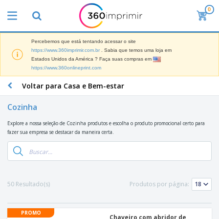
0
O
s
M
a
Percebemos que está tentando acessar o site
M
i
https://www.360imprimir.com.br
. Sabia que temos uma loja em
a
s
Estados Unidos da América ? Faça suas compras em
t
V
https://www.360onlineprint.com
e
e
B
r
n
r
Voltar para Casa e Bem-estar
i
d
i
a
i
n
i
Cozinha
d
P
d
s
o
l
e
d
Explore a nossa seleção de Cozinha produtos e escolha o produto promocional certo para
s
a
s
e
fazer sua empresa se destacar da maneira certa.
c
P
M
M
a
u
a
a
s
b
r
t
e
l
k
e
E
i
V
e
r
x
c
e
50 Resultado(s)
Produtos por página:
t
i
p
i
s
i
a
o
t
t
n
l
s
C
á
u
g
d
PROMO
i
o
r
Chaveiro com abridor de