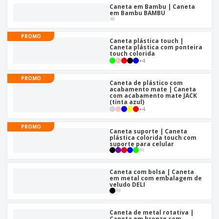
Caneta em Bambu | Caneta
em Bambu BAMBU
PROMO
Caneta plástica touch |
Caneta plástica com ponteira
touch colorida
+
4
PROMO
Caneta de plástico com
acabamento mate | Caneta
com acabamento mate JACK
(tinta azul)
+
4
PROMO
Caneta suporte | Caneta
plástica colorida touch com
suporte para celular
Caneta com bolsa | Caneta
em metal com embalagem de
veludo DELI
Caneta de metal rotativa |
Caneta em bronze com