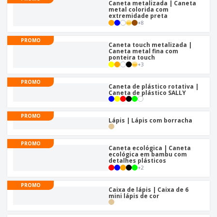
á
e
Caneta metalizada | Caneta
t
m
i
r
metal colorida com
e
o
p
o
extremidade preta
i
s
T
r
+
8
r
s
o
c
o
e
e
r
d
s
PROMO
p
Caneta touch metalizada |
i
o
o
Caneta metal fina com
Entrar /
t
s
ponteira touch
r
Cadastrar
ó
o
+
3
T
r
s
e
i
p
PROMO
m
Atendimento
Caneta de plástico rotativa |
o
r
Caneta de plástico SALLY
a
ao Cliente
o
d
PROMO
u
Lápis | Lápis com borracha
t
o
s
PROMO
Caneta ecológica | Caneta
ecológica em bambu com
detalhes plásticos
+
2
PROMO
Caixa de lápis | Caixa de 6
mini lápis de cor