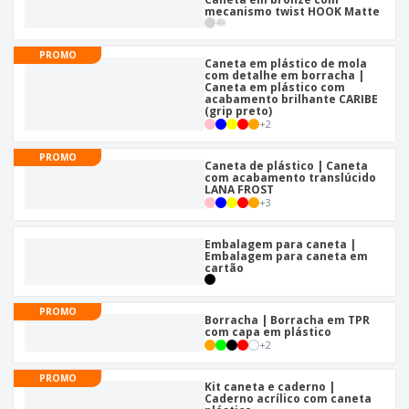
mecanismo twist HOOK Matte
PROMO
Caneta em plástico de mola
com detalhe em borracha |
Caneta em plástico com
acabamento brilhante CARIBE
(grip preto)
+
2
PROMO
Caneta de plástico | Caneta
com acabamento translúcido
LANA FROST
+
3
Embalagem para caneta |
Embalagem para caneta em
cartão
PROMO
Borracha | Borracha em TPR
com capa em plástico
+
2
PROMO
Kit caneta e caderno |
Caderno acrílico com caneta