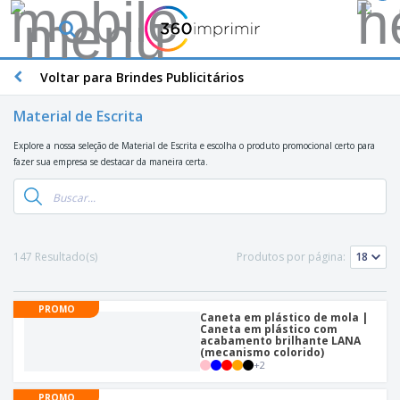
O
s
M
a
Voltar para Brindes Publicitários
M
i
a
s
t
Material de Escrita
V
e
e
B
r
Explore a nossa seleção de Material de Escrita e escolha o produto promocional certo para
n
r
i
fazer sua empresa se destacar da maneira certa.
d
i
a
i
n
i
d
P
d
s
o
l
e
d
s
a
s
e
c
P
147 Resultado(s)
M
Produtos por página:
M
a
u
a
a
s
b
r
t
e
l
k
e
PROMO
E
i
Caneta em plástico de mola |
V
e
r
x
Caneta em plástico com
c
e
t
i
acabamento brilhante LANA
p
i
s
(mecanismo colorido)
i
a
o
t
+
2
t
n
l
s
C
á
u
g
d
i
o
r
PROMO