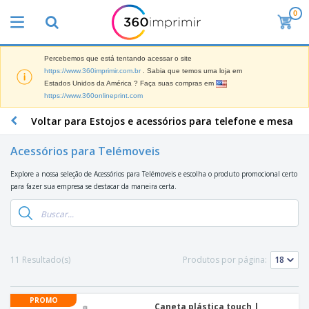
0
O
s
M
a
Percebemos que está tentando acessar o site
M
i
https://www.360imprimir.com.br
. Sabia que temos uma loja em
a
s
Estados Unidos da América ? Faça suas compras em
t
V
https://www.360onlineprint.com
e
e
B
r
n
r
Voltar para Estojos e acessórios para telefone e mesa
i
d
i
a
i
n
i
Acessórios para Telémoveis
d
P
d
s
o
l
e
d
Explore a nossa seleção de Acessórios para Telémoveis e escolha o produto promocional certo
s
a
s
e
para fazer sua empresa se destacar da maneira certa.
c
P
M
M
a
u
a
a
s
b
r
t
e
l
k
e
E
i
V
e
r
x
c
e
11 Resultado(s)
Produtos por página:
t
i
p
i
s
i
a
o
t
t
n
l
s
C
á
u
g
d
PROMO
i
o
r
Caneta plástica touch |