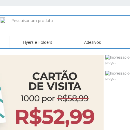
Flyers e Folders
Adesivos