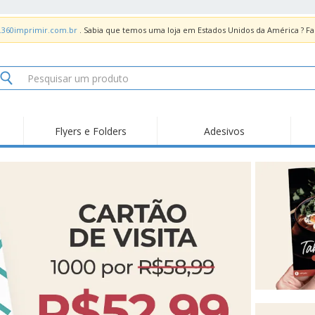
.360imprimir.com.br
. Sabia que temos uma loja em Estados Unidos da América ? 
Flyers e Folders
Adesivos
Des
Tendências
Novidades
Pro
Painel em Acrílico para
Produtos de Servir
Ade
Balcões
Suporte em Acrílico
Carimbos
Ímã
para Álcool Gel
Adesivos Vinil
Protetor Facial
Car
Expositores
Car
Banners
Lon
Malas e Mochilas
Pla
Sacos