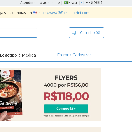
Atendimento ao Cliente
|
Brasil |
PT
R$ (BRL)
Faça suas compras em
https://www.360onlineprint.com
Carrinho
(0)
Entrar / Cadastrar
Logotipo à Medida
taques e
moções
sivos
 de Geladeira
imbo Automático
taz
as
ca de Propaganda