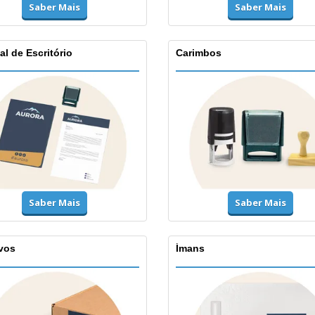
Saber Mais
Saber Mais
al de Escritório
Carimbos
Saber Mais
Saber Mais
vos
Ímans