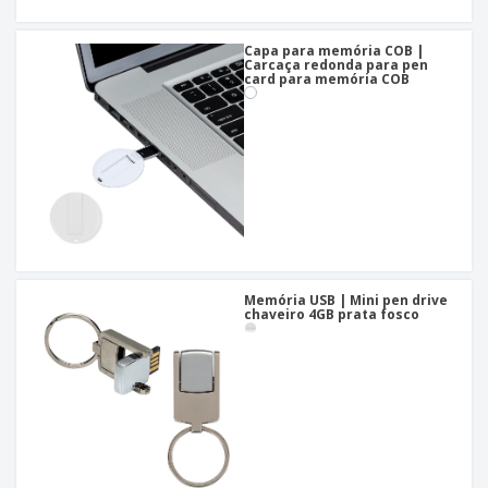
Capa para memória COB |
Carcaça redonda para pen
card para memória COB
Memória USB | Mini pen drive
chaveiro 4GB prata fosco