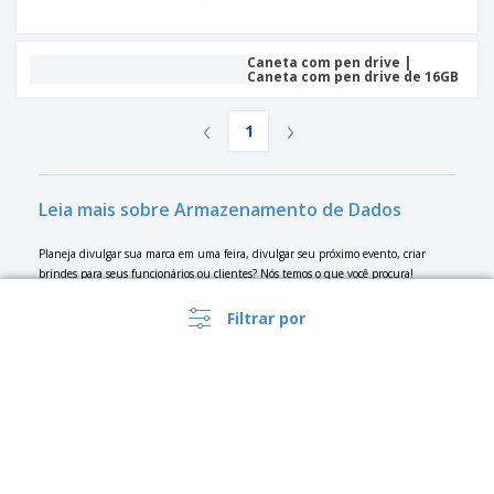
Caneta com pen drive |
Caneta com pen drive de 16GB
‹
›
1
Leia mais sobre Armazenamento de Dados
Planeja divulgar sua marca em uma feira, divulgar seu próximo evento, criar
brindes para seus funcionários ou clientes? Nós temos o que você procura!
Personalize seus Armazenamento de Dados com seu próprio design ou com um
dos nossos vários modelos. Se precisar de ajuda, você também pode contratar um
Filtrar por
designer profissional para criar o design Armazenamento de Dados perfeito para
você.
Veja o que os nossos clientes mais