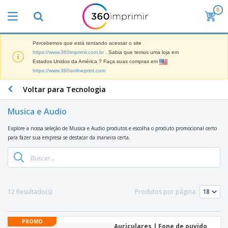
0
O
s
M
a
Percebemos que está tentando acessar o site
M
i
https://www.360imprimir.com.br
. Sabia que temos uma loja em
a
s
Estados Unidos da América ? Faça suas compras em
t
V
https://www.360onlineprint.com
e
e
B
r
n
r
Voltar para Tecnologia
i
d
i
a
i
n
i
Musica e Audio
d
P
d
s
o
l
e
d
Explore a nossa seleção de Musica e Audio produtos e escolha o produto promocional certo
s
a
s
e
para fazer sua empresa se destacar da maneira certa.
c
P
M
M
a
u
a
a
s
b
r
t
e
l
k
e
E
i
V
e
r
x
c
e
12 Resultado(s)
Produtos por página:
t
i
p
i
s
i
a
o
t
t
n
l
s
C
á
u
g
d
PROMO
i
o
r
Auriculares | Fone de ouvido