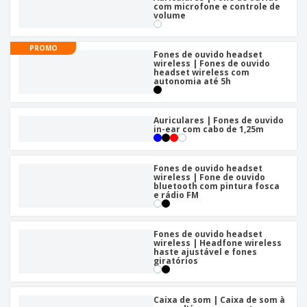
á
e
t
com microfone e controle de
m
i
r
e
volume
o
p
o
i
s
T
r
r
s
o
c
o
e
e
PROMO
r
d
Fones de ouvido headset
s
p
wireless | Fones de ouvido
i
o
o
headset wireless com
Entrar /
t
s
autonomia até 5h
r
Cadastrar
ó
o
T
r
s
e
i
p
m
Auriculares | Fones de ouvido
Atendimento
o
r
in-ear com cabo de 1,25m
a
ao Cliente
o
d
u
Fones de ouvido headset
wireless | Fone de ouvido
t
bluetooth com pintura fosca
o
e rádio FM
s
Fones de ouvido headset
wireless | Headfone wireless
haste ajustável e fones
giratórios
Caixa de som | Caixa de som à