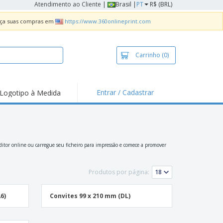
Atendimento ao Cliente
|
Brasil |
PT
R$ (BRL)
Faça suas compras em
https://www.360onlineprint.com
Carrinho
(0)
Entrar / Cadastrar
Logotipo à Medida
taques e
moções
sivos
 de Geladeira
ditor online ou carregue seu ficheiro para impressão e comece a promover
imbo Automático
Produtos por página:
taz
as
6)
Convites 99 x 210 mm (DL)
ca de Propaganda