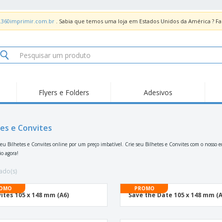
.360imprimir.com.br
. Sabia que temos uma loja em Estados Unidos da América ? 
Flyers e Folders
Adesivos
Des
Tendências
Novidades
Pro
Painel em Acrílico para
tes e Convites
Produtos de Servir
Ade
Balcões
Suporte em Acrílico
Carimbos
Ímã
eu Bilhetes e Convites online por um preço imbatível. Crie seu Bilhetes e Convites com o nosso e
para Álcool Gel
io agora!
Adesivos Vinil
Protetor Facial
Car
ado(s)
Expositores
Car
Banners
Lon
OMO
PROMO
ites 105 x 148 mm (A6)
Save the Date 105 x 148 mm (A
Malas e Mochilas
Pla
Sacos