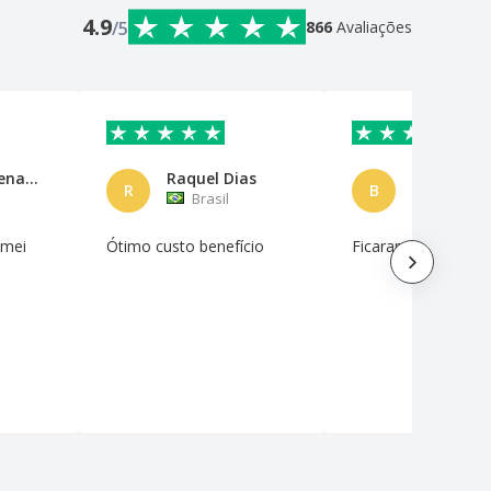
4.9
/5
866
Avaliações
Antonia Renata Almeida Silva
Raquel Dias
Barbara T
R
B
Brasil
Brasil
amei
Ótimo custo benefício
Ficaram muito bons