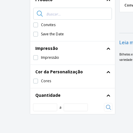
Conv
Ímã de Geladeira
Convites
Save the Date
Leia 
Impressão
Bilhetes 
Impressão
variedade
Cor da Personalização
Cores
Quantidade
a