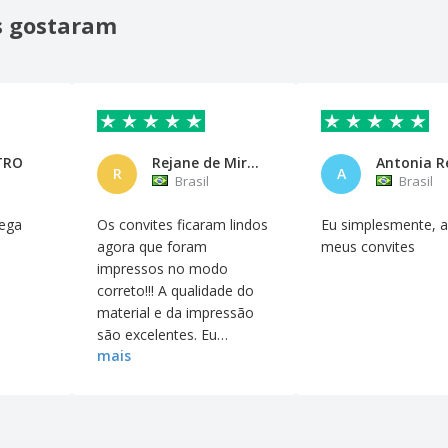
is gostaram
TRO
Rejane de Miranda Funes
R
A
Brasil
Brasil
rega
Os convites ficaram lindos
Eu simplesmente, 
agora que foram
meus convites
impressos no modo
correto!!! A qualidade do
material e da impressão
são excelentes. Eu
mais
recomendo muito a
empresa.