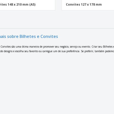
ites 148 x 210 mm (A5)
Convites 127 x 178 mm
mais sobre Bilhetes e Convites
e Convites são uma ótima maneira de promover seu negócio, serviço ou evento. Criar seu Bilhetes 
 de designs e escolha seu favorito ou carregue um de sua preferência. Se preferir, também podemos