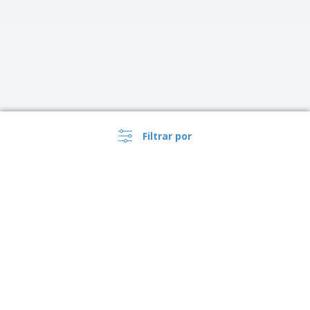
Filtrar por
›
Brasil |
PT
(R$ BRL )