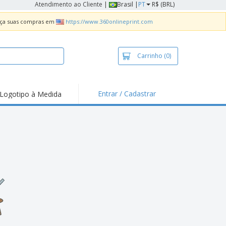
Atendimento ao Cliente
|
Brasil |
PT
R$ (BRL)
Faça suas compras em
https://www.360onlineprint.com
Carrinho
(0)
Entrar / Cadastrar
Logotipo à Medida
taques e
moções
sivos
 de Geladeira
imbo Automático
taz
as
ca de Propaganda