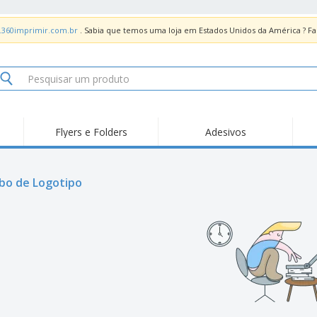
.360imprimir.com.br
. Sabia que temos uma loja em Estados Unidos da América ? 
Flyers e Folders
Adesivos
Des
Tendências
Novidades
Pro
Painel em Acrílico para
bo de Logotipo
Produtos de Servir
Ade
Balcões
Suporte em Acrílico
Carimbos
Ímã
para Álcool Gel
Adesivos Vinil
Protetor Facial
Car
Expositores
Car
Banners
Lon
Malas e Mochilas
Pla
Sacos