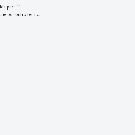
dos para
"
"
que por outro termo.