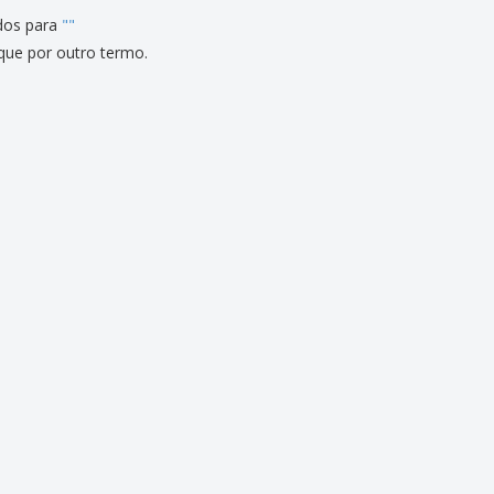
dos para
"
"
que por outro termo.