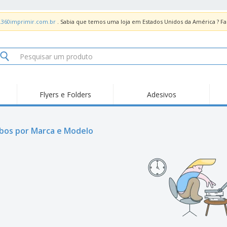
.360imprimir.com.br
. Sabia que temos uma loja em Estados Unidos da América ? 
Flyers e Folders
Adesivos
Des
Tendências
Novidades
Pro
Painel em Acrílico para
bos por Marca e Modelo
Produtos de Servir
Ade
Balcões
Suporte em Acrílico
Carimbos
Ímã
para Álcool Gel
Adesivos Vinil
Protetor Facial
Car
Expositores
Car
Banners
Lon
Malas e Mochilas
Pla
Sacos