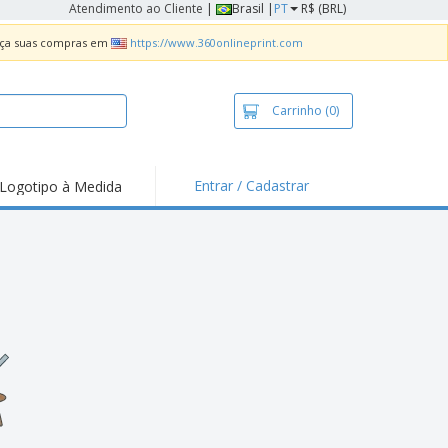
Atendimento ao Cliente
|
Brasil |
PT
R$ (BRL)
Faça suas compras em
https://www.360onlineprint.com
Carrinho
(0)
Entrar / Cadastrar
Logotipo à Medida
taques e
moções
sivos
 de Geladeira
imbo Automático
taz
as
ca de Propaganda