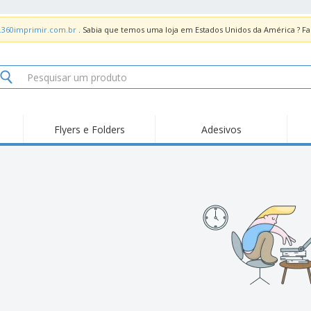
.360imprimir.com.br
. Sabia que temos uma loja em Estados Unidos da América ? 
Flyers e Folders
Adesivos
Des
Tendências
Novidades
Pro
Painel em Acrílico para
Produtos de Servir
Ade
Balcões
Suporte em Acrílico
Carimbos
Ímã
para Álcool Gel
Adesivos Vinil
Protetor Facial
Car
Expositores
Car
Banners
Lon
Malas e Mochilas
Pla
Sacos