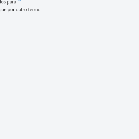
dos para
"
"
que por outro termo.