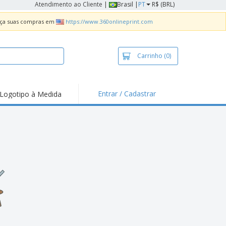
Atendimento ao Cliente
|
Brasil |
PT
R$ (BRL)
Faça suas compras em
https://www.360onlineprint.com
Carrinho
(0)
Entrar / Cadastrar
Logotipo à Medida
taques e
moções
sivos
 de Geladeira
imbo Automático
taz
as
ca de Propaganda