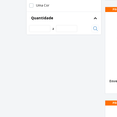
Copo acrílico
Uma Cor
PR
Copo de plástico
Quantidade
Envelopes
Etiquetas
a
Flyers
Folder 1 dobra
Folder 2 dobras
Ímã com Calendário anual
Ímã com bloco de notas
Ímã de Geladeira
Enve
Jogo Americano
Lonas
Marcador de Livro
PR
Móbile
Pastas