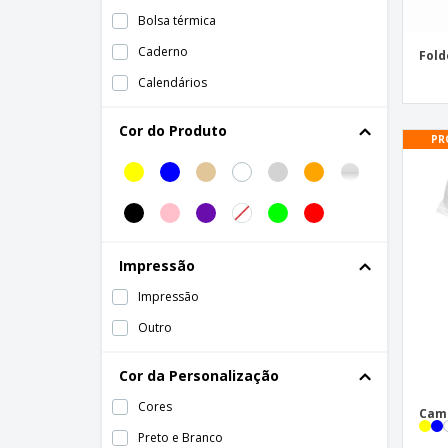
Bolsa térmica
Caderno
Fold
Calendários
Camiseta Masculina
Cor do Produto
PR
Caneta de plástico
Canvas
Cardápio de Restaurante
Carimbo Automático
Impressão
Cartão de Agradecimento
Impressão
Cartão de Fidelidade
Outro
Cartão de Visita
Cartaz
Cor da Personalização
Chapéu para Festa
Cores
Cami
Convites
Preto e Branco