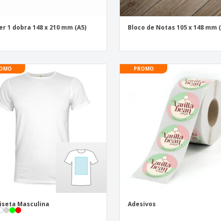
er 1 dobra 148 x 210 mm (A5)
Bloco de Notas 105 x 148 mm (
OMO
PROMO
seta Masculina
Adesivos