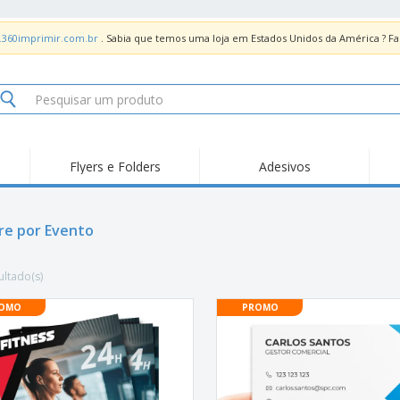
.360imprimir.com.br
. Sabia que temos uma loja em Estados Unidos da América ? 
Flyers e Folders
Adesivos
Des
Tendências
Novidades
Pro
Painel em Acrílico para
e por Evento
Produtos de Servir
Ade
Balcões
Suporte em Acrílico
Carimbos
Ímã
para Álcool Gel
ultado(s)
Adesivos Vinil
Protetor Facial
Car
OMO
PROMO
Expositores
Car
Banners
Lon
Malas e Mochilas
Pla
Sacos