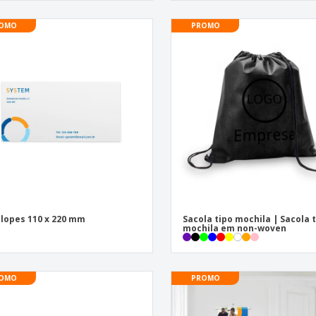
OMO
PROMO
lopes 110 x 220 mm
Sacola tipo mochila | Sacola 
mochila em non-woven
OMO
PROMO