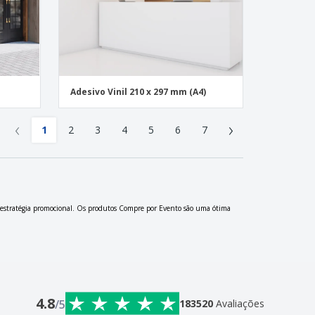
Adesivo Vinil 210 x 297 mm (A4)
‹
›
1
2
3
4
5
6
7
 estratégia promocional. Os produtos Compre por Evento são uma ótima
4.8
/5
183520
Avaliações