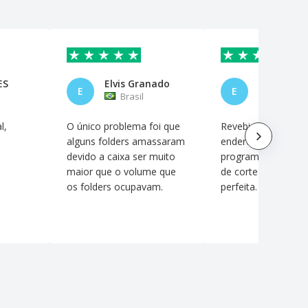
ES
Elvis Granado
Elvis Gra
E
E
Brasil
Brasil
l,
O único problema foi que
Revebi os cartões
alguns folders amassaram
endereço conform
devido a caixa ser muito
programado, a qua
maior que o volume que
de corte das borda
os folders ocupavam.
perfeita.