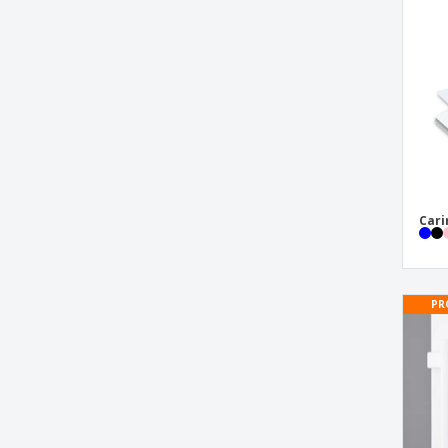
Porta Copos
Porta crachá
Pulseira para eventos
Roll-up
Saco de alças
Sacola tipo mochila
Squeeze de plástico
Cari
Wind Banner
Wobbler
X-Banner
PR