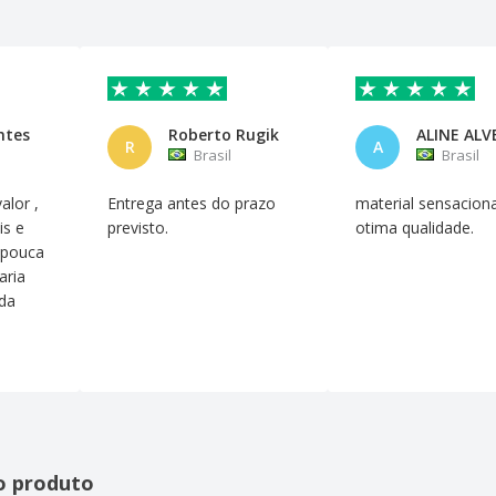
ntes
Roberto Rugik
ALINE ALV
R
A
Brasil
Brasil
alor ,
Entrega antes do prazo
material sensaciona
is e
previsto.
otima qualidade.
 pouca
aria
da
o produto