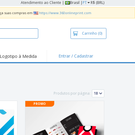
Atendimento ao Cliente
|
Brasil |
PT
R$ (BRL)
Faça suas compras em
https://www.360onlineprint.com
Carrinho
(0)
Entrar / Cadastrar
Logotipo à Medida
taques e
moções
sivos
 de Geladeira
Produtos por página:
imbo Automático
PROMO
taz
as
ca de Propaganda