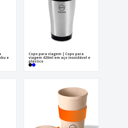
a
Copo para viagem | Copo para
mbu e
viagem 420ml em aço inoxidável e
plástico