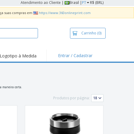
Atendimento ao Cliente
|
Brasil |
PT
R$ (BRL)
Faça suas compras em
https://www.360onlineprint.com
Carrinho
(0)
Entrar / Cadastrar
Logotipo à Medida
taques e
moções
sivos
 de Geladeira
da maneira certa.
imbo Automático
Produtos por página:
taz
as
ca de Propaganda