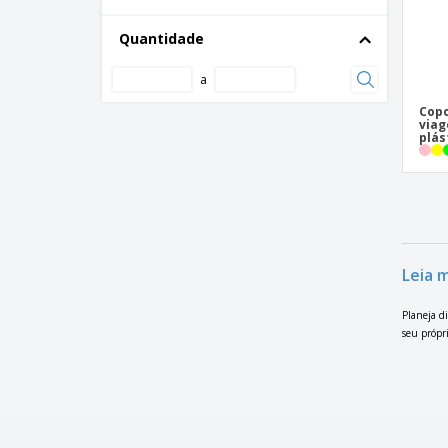
Quantidade
a
Copo
viag
plás
Leia 
Planeja d
seu própr