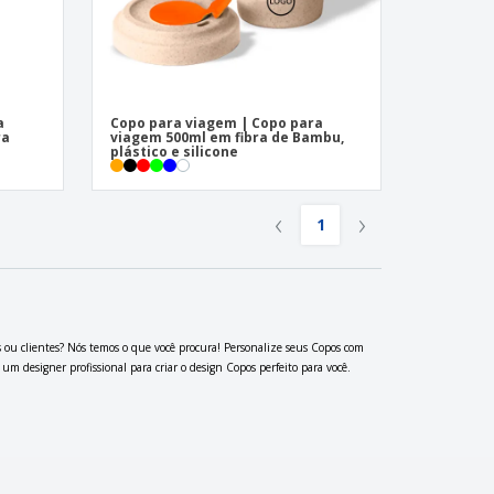
a
Copo para viagem | Copo para
ra
viagem 500ml em fibra de Bambu,
plástico e silicone
‹
›
1
s ou clientes? Nós temos o que você procura! Personalize seus Copos com
m designer profissional para criar o design Copos perfeito para você.