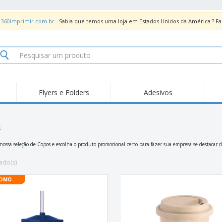
.360imprimir.com.br
. Sabia que temos uma loja em Estados Unidos da América ? 
Flyers e Folders
Adesivos
Des
Tendências
Novidades
Pro
Painel em Acrílico para
s
Produtos de Servir
Ade
Balcões
Suporte em Acrílico
Carimbos
Ímã
 nossa seleção de Copos e escolha o produto promocional certo para fazer sua empresa se destacar 
para Álcool Gel
Adesivos Vinil
Protetor Facial
Car
ado(s)
Expositores
Car
OMO
Banners
Lon
Malas e Mochilas
Pla
Sacos