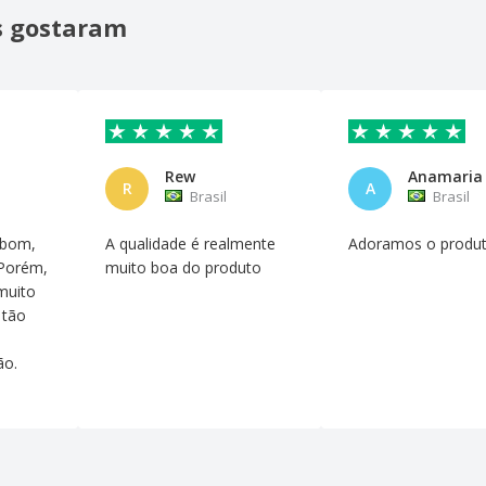
is gostaram
Rew
R
A
Brasil
Brasil
 bom,
A qualidade é realmente
Adoramos o produt
 Porém,
muito boa do produto
muito
 tão
ão.