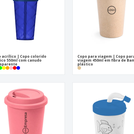
 acrílico | Copo colorido
Copo para viagem | Copo par
lico 550ml com canudo
viagem 450ml em fibra de Ba
sparente
plástico