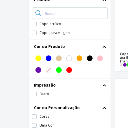
Ímã de Geladeira
Copo acrílico
Copo para viagem
Cor do Produto
Copo
acrí
tran
Impressão
Outro
Cor da Personalização
Cores
Uma Cor