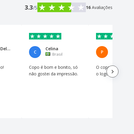
3.3
/5
16
Avaliações
Anamaria Del Arco
Celina
C
P
Brasil
Brasil
o!
Copo é bom e bonito, só
O copo é muito b
não gostei da impressão.
o logo é minúsculo!!