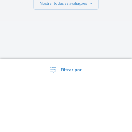
Mostrar todas as avaliações
Filtrar por
›
Brasil |
PT
(R$ BRL )