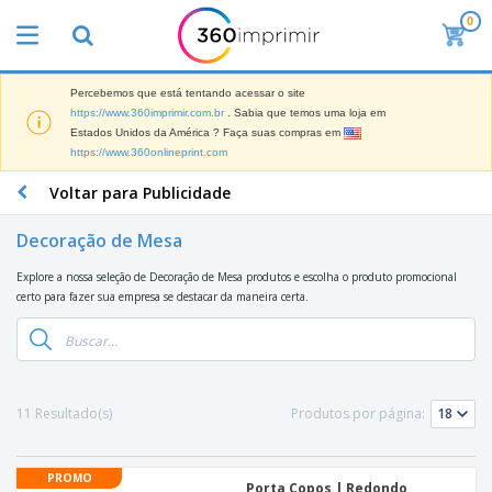
0
O
s
M
a
Percebemos que está tentando acessar o site
M
i
https://www.360imprimir.com.br
. Sabia que temos uma loja em
a
s
Estados Unidos da América ? Faça suas compras em
t
V
https://www.360onlineprint.com
e
e
B
r
n
r
Voltar para Publicidade
i
d
i
a
i
n
i
Decoração de Mesa
d
P
d
s
o
l
e
d
Explore a nossa seleção de Decoração de Mesa produtos e escolha o produto promocional
s
a
s
e
certo para fazer sua empresa se destacar da maneira certa.
c
P
M
M
a
u
a
a
s
b
r
t
e
l
k
e
E
i
V
e
r
x
c
e
11 Resultado(s)
Produtos por página:
t
i
p
i
s
i
a
o
t
t
n
l
s
C
á
u
g
d
PROMO
i
o
r
Porta Copos | Redondo