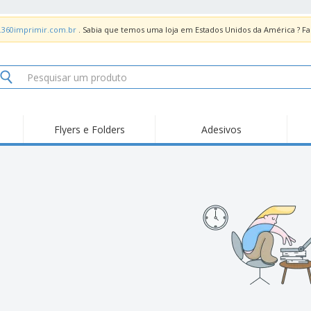
.360imprimir.com.br
. Sabia que temos uma loja em Estados Unidos da América ? 
Flyers e Folders
Adesivos
Des
Tendências
Novidades
Pro
Painel em Acrílico para
Produtos de Servir
Ade
Balcões
Suporte em Acrílico
Carimbos
Ímã
para Álcool Gel
Adesivos Vinil
Protetor Facial
Car
Expositores
Car
Banners
Lon
Malas e Mochilas
Pla
Sacos