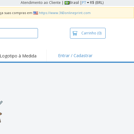
Atendimento ao Cliente
|
Brasil |
PT
R$ (BRL)
Faça suas compras em
https://www.360onlineprint.com
Carrinho
(0)
Entrar / Cadastrar
Logotipo à Medida
taques e
moções
sivos
 de Geladeira
imbo Automático
taz
as
ca de Propaganda