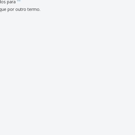
dos para
"
"
que por outro termo.