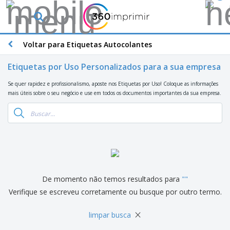
O
s
M
a
Voltar para Etiquetas Autocolantes
M
i
a
s
t
Etiquetas por Uso Personalizados para a sua empresa
V
e
e
B
r
Se quer rapidez e profissionalismo, aposte nos Etiquetas por Uso! Coloque as informações
n
r
i
mais úteis sobre o seu negócio e use em todos os documentos importantes da sua empresa.
d
i
a
i
n
i
d
P
d
s
o
l
e
d
s
a
s
e
c
P
M
M
a
u
a
a
s
b
r
t
e
l
k
e
De momento não temos resultados para
"
"
E
i
V
e
r
x
Verifique se escreveu corretamente ou busque por outro termo.
c
e
t
i
p
i
s
i
a
o
t
×
t
n
l
limpar busca
s
C
á
u
g
d
i
o
r