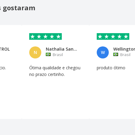
is gostaram
TROL
Nathalia Santiago
Wellingto
N
W
Brasil
Brasil
io.
Ótima qualidade e chegou
produto ótimo
no prazo certinho.