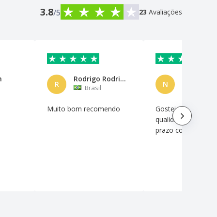
3.8
/5
23
Avaliações
n
Rodrigo Rodrigues
Nilza Sou
R
N
Brasil
Brasil
Muito bom recomendo
Gostei do produto 
qualidade e chega 
prazo correto