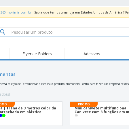
.360imprimir.com.br
. Sabia que temos uma loja em Estados Unidos da América ? 
Flyers e Folders
Adesivos
Des
Tendências
Novidades
Pro
Painel em Acrílico para
mentas
Produtos de Servir
Ade
Balcões
Suporte em Acrílico
Carimbos
Ímã
 nossa seleção de Ferramentas e escolha o produto promocional certo para fazer sua empresa se des
para Álcool Gel
Adesivos Vinil
Protetor Facial
Car
ado(s)
Expositores
Car
OMO
PROMO
a | Trena de 3 metros colorida
Mini canivete multifuncional 
Banners
Lon
rrachada em plástico
Canivete com 3 funções em m
Malas e Mochilas
Pla
Sacos