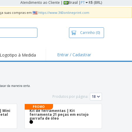
Atendimento ao Cliente
|
Brasil |
PT
R$ (BRL)
Faça suas compras em
https://www.360onlineprint.com
Carrinho
(0)
Entrar / Cadastrar
Logotipo à Medida
taques e
moções
sivos
 de Geladeira
tacar da maneira certa.
imbo Automático
Produtos por página:
taz
PROMO
| Mini
Kit de ferramentas | Kit
as
etal
ferramenta 21 peças em estojo
garrafa de óleo
ca de Propaganda