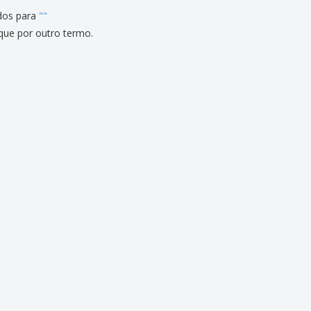
dos para
"
"
que por outro termo.