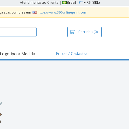
Atendimento ao Cliente
|
Brasil |
PT
R$ (BRL)
Faça suas compras em
https://www.360onlineprint.com
Carrinho
(0)
Entrar / Cadastrar
Logotipo à Medida
taques e
moções
sivos
 de Geladeira
imbo Automático
taz
as
ca de Propaganda