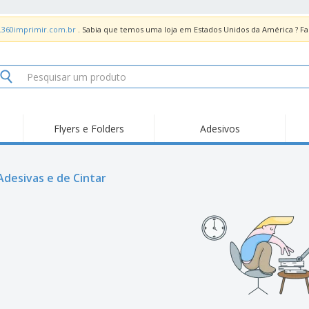
.360imprimir.com.br
. Sabia que temos uma loja em Estados Unidos da América ? 
Flyers e Folders
Adesivos
Des
Tendências
Novidades
Pro
Painel em Acrílico para
 Adesivas e de Cintar
Produtos de Servir
Ade
Balcões
Suporte em Acrílico
Carimbos
Ímã
para Álcool Gel
Adesivos Vinil
Protetor Facial
Car
Expositores
Car
Banners
Lon
Malas e Mochilas
Pla
Sacos