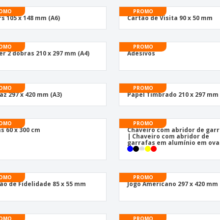
OMO
PROMO
rs 105 x 148 mm (A6)
Cartão de Visita 90 x 50 mm
OMO
PROMO
er 2 dobras 210 x 297 mm (A4)
Adesivos
OMO
PROMO
az 297 x 420 mm (A3)
Papel Timbrado 210 x 297 mm 
OMO
PROMO
s 60 x 300 cm
Chaveiro com abridor de gar
| Chaveiro com abridor de
garrafas em alumínio em ova
OMO
PROMO
ão de Fidelidade 85 x 55 mm
Jogo Americano 297 x 420 mm 
OMO
PROMO