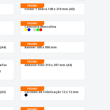
PROMO
Folder 1 dobra 148 x 210 mm (A5)
PROMO
Camiseta Masculina
PROMO
(A4)
Banner 500 x 900 mm
PROMO
rafas
Adesivo Vinil 210 x 297 mm (A4)
l
PROMO
(A3)
Carimbo de Fidelização 12 x 12 mm
PROMO