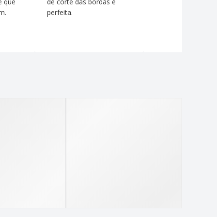
e que
de corte das bordas é
m.
perfeita.