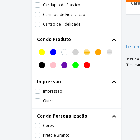
Card
Cardápio de Plástico
Carimbo de Fidelização
Cartão de Fidelidade
Cartão de Visita
Cor do Produto
Cartaz
Leia 
Chaveiro com abridor de garrafas
Descubra 
Display de Balcão na Vertical
ótima man
Flyers
Impressão
Folder 1 dobra
Impressão
Folder 2 dobras
Outro
Jogo Americano
Lonas
Cor da Personalização
Papel Timbrado
Cores
Preto e Branco