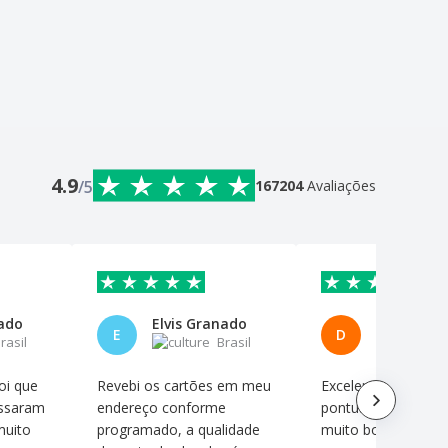
4.9
/5
167204
Avaliações
nado
Elvis Granado
E
D
rasil
Brasil
B
oi que
Revebi os cartões em meu
Excelente qualidade
assaram
endereço conforme
pontualidade, prec
muito
programado, a qualidade
muito bons