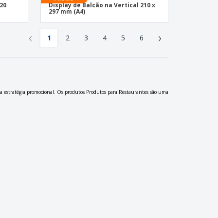
420
Display de Balcão na Vertical 210 x
297 mm (A4)
‹
›
1
2
3
4
5
6
ua estratégia promocional. Os produtos Produtos para Restaurantes são uma