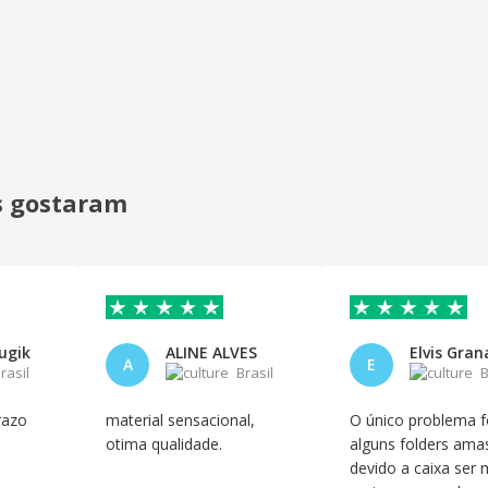
is gostaram
ugik
ALINE ALVES
Elvis Gra
A
E
rasil
Brasil
B
razo
material sensacional,
O único problema f
otima qualidade.
alguns folders am
devido a caixa ser 