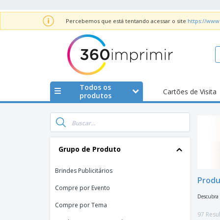
Percebemos que está tentando acessar o site
https://www
Todos os
Cartões de Visita
produtos
Grupo de Produto
Brindes Publicitários
Produ
Compre por Evento
Descubra 
Compre por Tema
97 Resu