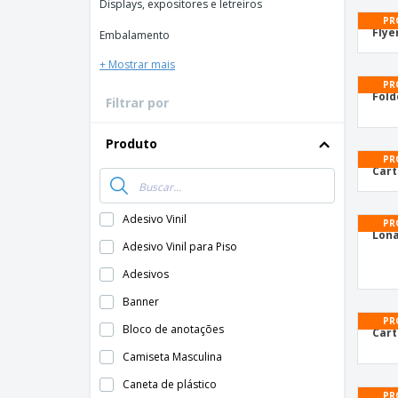
Displays, expositores e letreiros
PR
Flye
Embalamento
+ Mostrar mais
PR
Fold
Filtrar por
Produto
PR
Cart
Adesivo Vinil
PR
Lona
Adesivo Vinil para Piso
Adesivos
Banner
PR
Bloco de anotações
Cart
Camiseta Masculina
Caneta de plástico
PR