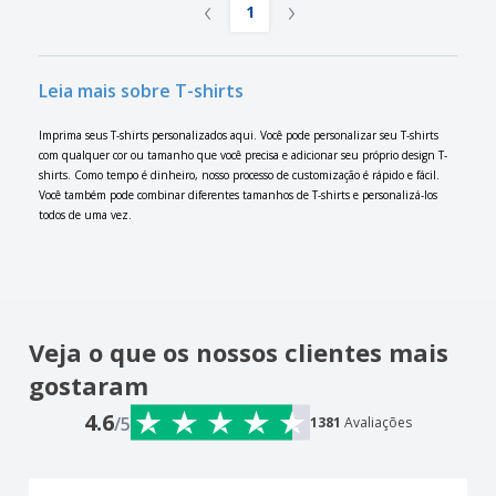
‹
›
1
Leia mais sobre T-shirts
Imprima seus T-shirts personalizados aqui. Você pode personalizar seu T-shirts
com qualquer cor ou tamanho que você precisa e adicionar seu próprio design T-
shirts. Como tempo é dinheiro, nosso processo de customização é rápido e fácil.
Você também pode combinar diferentes tamanhos de T-shirts e personalizá-los
todos de uma vez.
Veja o que os nossos clientes mais
gostaram
4.6
/5
1381
Avaliações