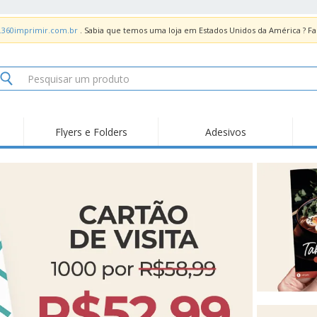
.360imprimir.com.br
. Sabia que temos uma loja em Estados Unidos da América ? 
Flyers e Folders
Adesivos
Des
Tendências
Novidades
Pro
Painel em Acrílico para
Produtos de Servir
Ade
Balcões
Suporte em Acrílico
Carimbos
Ímã
para Álcool Gel
Adesivos Vinil
Protetor Facial
Car
Expositores
Car
Banners
Lon
Malas e Mochilas
Pla
Sacos