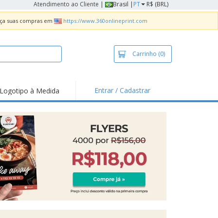
Atendimento ao Cliente
|
Brasil |
PT
R$ (BRL)
Faça suas compras em
https://www.360onlineprint.com
Carrinho
(0)
Entrar / Cadastrar
Logotipo à Medida
taques e
moções
sivos
 de Geladeira
imbo Automático
taz
as
ca de Propaganda