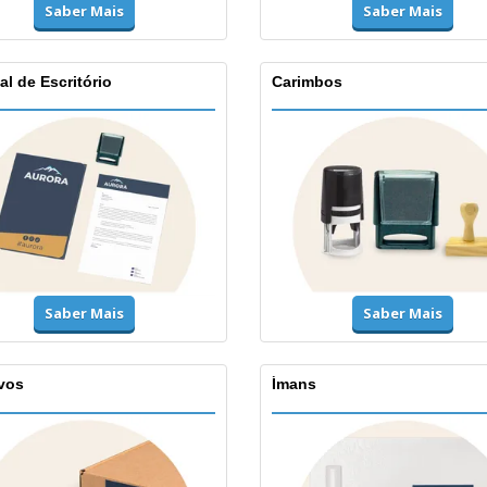
Saber Mais
Saber Mais
al de Escritório
Carimbos
Saber Mais
Saber Mais
vos
Ímans