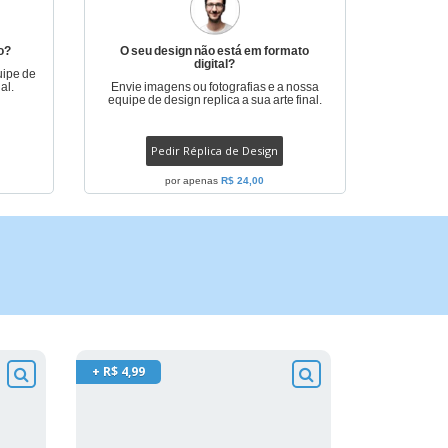
o?
O seu design não está em formato
digital?
uipe de
al.
Envie imagens ou fotografias e a nossa
equipe de design replica a sua arte final.
Pedir Réplica de Design
por apenas
R$ 24,00
+ R$ 4,99