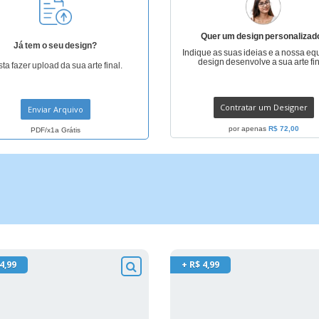
Quer um design personalizad
Já tem o seu design?
Indique as suas ideias e a nossa eq
design desenvolve a sua arte fin
ta fazer upload da sua arte final.
Contratar um Designer
Enviar Arquivo
por apenas
R$ 72,00
PDF/x1a Grátis
4,99
+ R$ 4,99