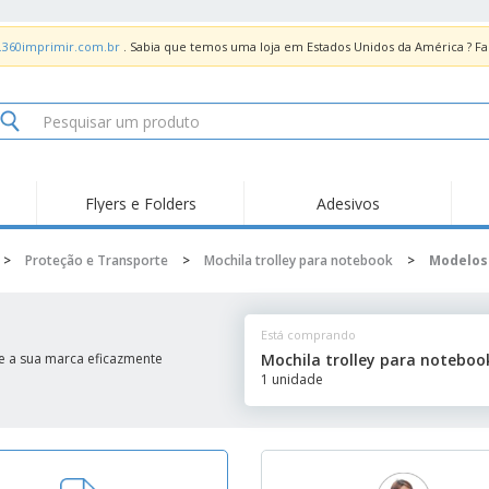
.360imprimir.com.br
. Sabia que temos uma loja em Estados Unidos da América ? 
Flyers e Folders
Adesivos
Des
Tendências
Novidades
Pro
>
Proteção e Transporte
>
Mochila trolley para notebook
>
Modelos
Painel em Acrílico para
Produtos de Servir
Ade
Balcões
Suporte em Acrílico
Carimbos
Ímã
para Álcool Gel
Está comprando
Adesivos Vinil
Protetor Facial
Car
e a sua marca eficazmente
Mochila trolley para noteboo
1 unidade
Expositores
Car
Banners
Lon
Malas e Mochilas
Pla
Sacos