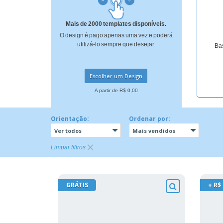
Ímã de Geladeira
Mais de 2000 templates disponíveis.
O design é pago apenas uma vez e poderá
utilizá-lo sempre que desejar.
Bas
Escolher um Design
A partir de R$ 0,00
Orientação:
Ordenar por:
Ver todos
Mais vendidos
Limpar filtros
GRÁTIS
+ R$ 