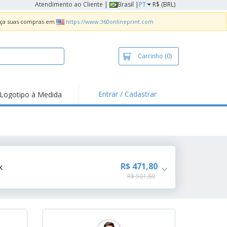
Atendimento ao Cliente
|
Brasil |
PT
R$ (BRL)
Faça suas compras em
https://www.360onlineprint.com
Carrinho
(0)
Entrar / Cadastrar
Logotipo à Medida
taques e
moções
sivos
 de Geladeira
imbo Automático
R$ 471,80
k
R$ 501,80
taz
as
ca de Propaganda