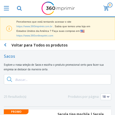
0
O
s
M
a
Percebemos que está tentando acessar o site
M
i
https://www.360imprimir.com.br
. Sabia que temos uma loja em
a
s
Estados Unidos da América ? Faça suas compras em
t
V
https://www.360onlineprint.com
e
e
B
r
n
r
Voltar para Todos os produtos
i
d
i
a
i
n
i
Sacos
d
P
d
s
o
l
e
d
Explore a nossa seleção de Sacos e escolha o produto promocional certo para fazer sua
s
a
s
e
empresa se destacar da maneira certa.
c
P
M
M
a
u
a
a
s
b
r
t
e
l
k
e
E
i
V
e
r
x
c
e
25 Resultado(s)
Produtos por página:
t
i
p
i
s
i
a
o
t
t
n
l
s
C
á
u
g
d
PROMO
i
o
r
Sacola tipo mochila | Sacola