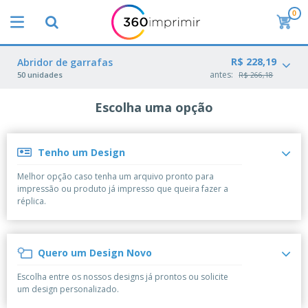
0
O
s
M
a
R$ 228,19
M
Abridor de garrafas
i
a
antes:
50 unidades
R$ 266,18
s
t
V
e
e
Escolha uma opção
B
r
n
r
i
d
i
a
i
n
i
d
Tenho um Design
P
d
s
o
l
e
d
s
Melhor opção caso tenha um arquivo pronto para
a
s
e
impressão ou produto já impresso que queira fazer a
c
P
M
M
réplica.
a
u
a
a
s
b
r
t
e
l
k
e
E
i
V
e
r
Quero um Design Novo
x
c
e
t
i
p
i
s
i
a
Escolha entre os nossos designs já prontos ou solicite
o
t
t
n
l
um design personalizado.
s
C
á
u
g
d
i
o
r