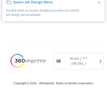
á
e
Quero um Design Novo
t
m
i
r
e
o
p
o
i
s
T
Escolha entre os nossos designs já prontos ou solicite
r
r
s
o
c
o
um design personalizado.
e
e
r
d
s
p
i
o
o
Entrar /
t
s
r
Cadastrar
ó
o
T
r
s
e
i
p
m
Atendimento
o
r
a
ao Cliente
o
d
›
u
Brasil |
PT
t
(R$ BRL )
o
s
Copyright © 2026 - 360imprimir. Todos os direitos reservados.