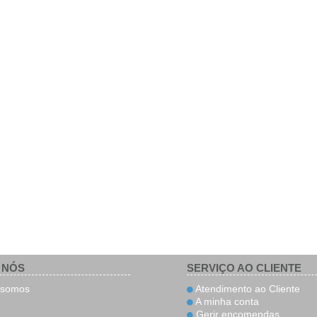
 NÓS
SERVIÇO AO CLIENTE
somos
Atendimento ao Cliente
A minha conta
Gerir encomendas