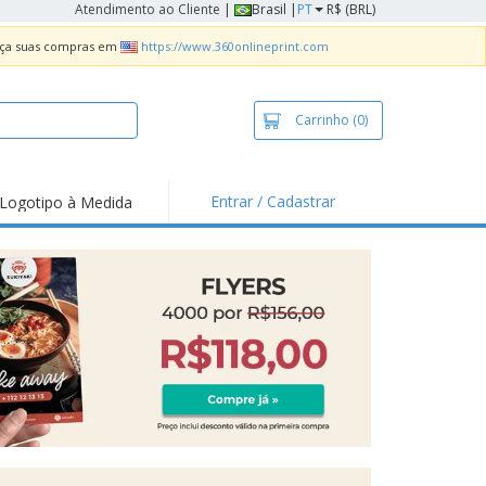
Atendimento ao Cliente
|
Brasil |
PT
R$ (BRL)
Faça suas compras em
https://www.360onlineprint.com
Carrinho
(0)
Entrar / Cadastrar
Logotipo à Medida
taques e
moções
sivos
 de Geladeira
imbo Automático
taz
as
ca de Propaganda