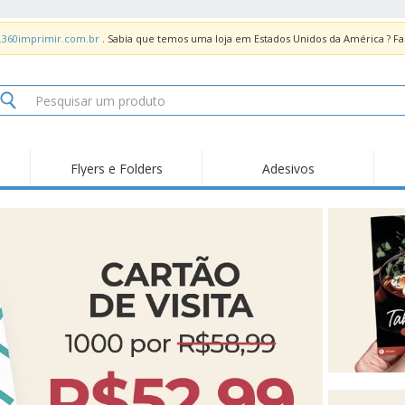
.360imprimir.com.br
. Sabia que temos uma loja em Estados Unidos da América ? 
Flyers e Folders
Adesivos
Des
Tendências
Novidades
Pro
Painel em Acrílico para
Produtos de Servir
Ade
Balcões
Suporte em Acrílico
Carimbos
Ímã
para Álcool Gel
Adesivos Vinil
Protetor Facial
Car
Expositores
Car
Banners
Lon
Malas e Mochilas
Pla
Sacos