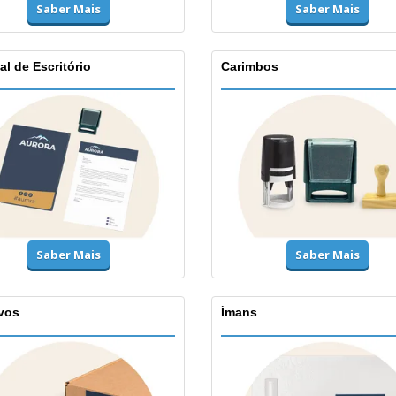
Saber Mais
Saber Mais
al de Escritório
Carimbos
Saber Mais
Saber Mais
vos
Ímans