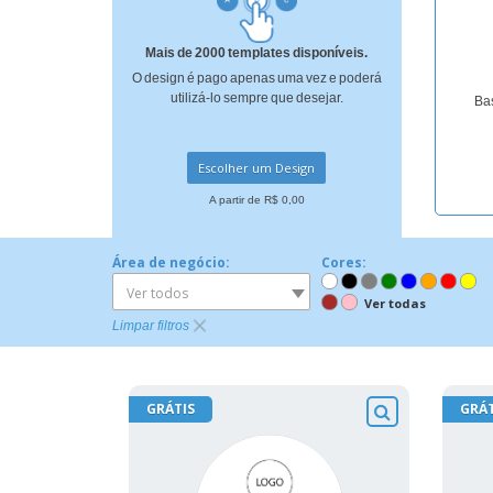
Ímã de Geladeira
Mais de 2000 templates disponíveis.
O design é pago apenas uma vez e poderá
utilizá-lo sempre que desejar.
Bas
Escolher um Design
A partir de R$ 0,00
Área de negócio:
Cores:
Ver todos
Ver todas
Limpar filtros
GRÁTIS
GRÁT