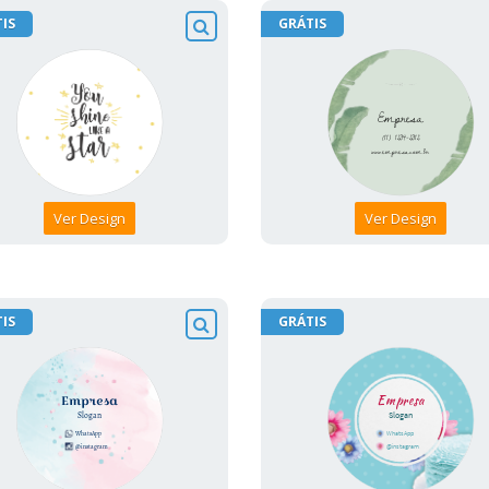
IS
GRÁTIS
Ver Design
Ver Design
IS
GRÁTIS