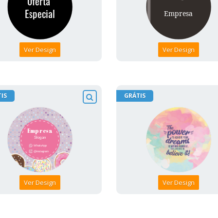
Ver Design
Ver Design
IS
GRÁTIS
Ver Design
Ver Design