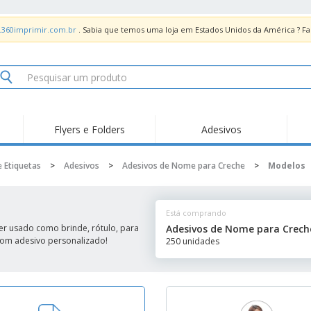
.360imprimir.com.br
. Sabia que temos uma loja em Estados Unidos da América ? 
Flyers e Folders
Adesivos
Des
Tendências
Novidades
Pro
e Etiquetas
>
Adesivos
>
Adesivos de Nome para Creche
>
Modelos
Painel em Acrílico para
Produtos de Servir
Ade
Balcões
Suporte em Acrílico
Carimbos
Ímã
para Álcool Gel
Está comprando
Adesivos Vinil
Protetor Facial
Car
er usado como brinde, rótulo, para
Adesivos de Nome para Crech
 com adesivo personalizado!
250 unidades
Expositores
Car
Banners
Lon
Malas e Mochilas
Pla
Sacos