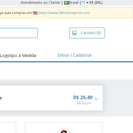
Atendimento ao Cliente
|
Brasil |
PT
R$ (BRL)
Faça suas compras em
https://www.360onlineprint.com
Carrinho
(0)
Entrar / Cadastrar
Logotipo à Medida
taques e
moções
sivos
 de Geladeira
imbo Automático
R$ 26,49
e
R$ 29,29
taz
as
ca de Propaganda