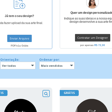
Quer um design personalizad
Já tem o seu design?
Indique as suas ideias e a nossa eq
design desenvolve a sua arte fin
ta fazer upload da sua arte final.
Contratar um Designer
Enviar Arquivo
por apenas
R$ 72,00
PDF/x1a Grátis
Orientação:
Ordenar por:
Ver todos
Mais vendidos
IS
GRÁTIS