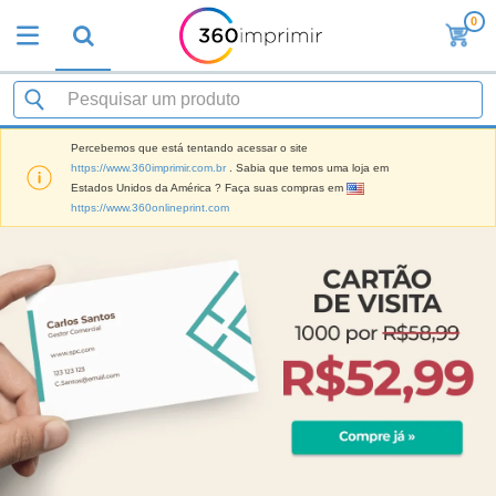
0
Percebemos que está tentando acessar o site
https://www.360imprimir.com.br
. Sabia que temos uma loja em
Estados Unidos da América ? Faça suas compras em
https://www.360onlineprint.com