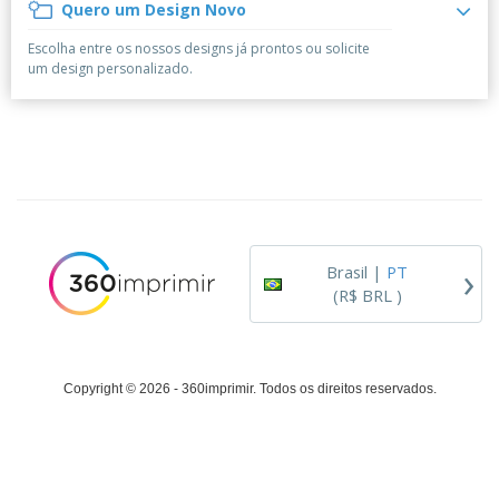
á
e
Quero um Design Novo
t
m
i
r
e
o
p
o
i
s
T
Escolha entre os nossos designs já prontos ou solicite
r
r
s
o
c
o
um design personalizado.
e
e
r
d
s
p
i
o
o
Entrar /
t
s
r
Cadastrar
ó
o
T
r
s
e
i
p
m
Atendimento
o
r
a
ao Cliente
o
d
›
u
Brasil |
PT
t
(R$ BRL )
o
s
Copyright © 2026 - 360imprimir. Todos os direitos reservados.