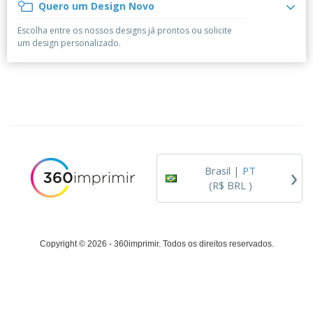
á
e
Quero um Design Novo
t
m
i
r
e
o
p
o
i
s
T
Escolha entre os nossos designs já prontos ou solicite
r
r
s
o
c
o
um design personalizado.
e
e
r
d
s
p
i
o
o
Entrar /
t
s
r
Cadastrar
ó
o
T
r
s
e
i
p
m
Atendimento
o
r
a
ao Cliente
o
d
›
u
Brasil |
PT
t
(R$ BRL )
o
s
Copyright © 2026 - 360imprimir. Todos os direitos reservados.