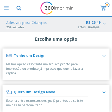
0
O
s
M
a
R$ 26,49
M
Adesivos para Crianças
i
a
antes:
250 unidades
R$ 29,29
s
t
V
e
e
Escolha uma opção
B
r
n
r
i
d
i
a
i
n
i
d
Tenho um Design
P
d
s
o
l
e
d
s
Melhor opção caso tenha um arquivo pronto para
a
s
e
impressão ou produto já impresso que queira fazer a
c
P
M
M
réplica.
a
u
a
a
s
b
r
t
e
l
k
e
E
i
V
e
r
Quero um Design Novo
x
c
e
t
i
p
i
s
i
a
Escolha entre os nossos designs já prontos ou solicite
o
t
t
n
l
um design personalizado.
s
C
á
u
g
d
i
o
r