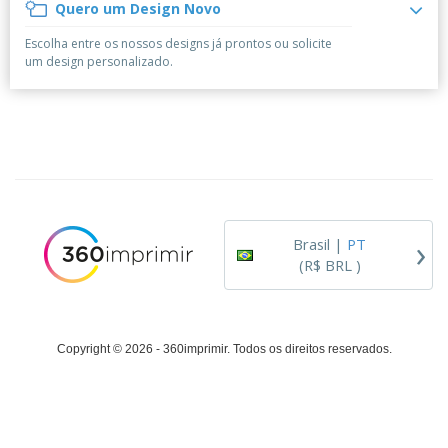
á
e
Quero um Design Novo
t
m
i
r
e
o
p
o
i
s
T
Escolha entre os nossos designs já prontos ou solicite
r
r
s
o
c
o
um design personalizado.
e
e
r
d
s
p
i
o
o
Entrar /
t
s
r
Cadastrar
ó
o
T
r
s
e
i
p
m
Atendimento
o
r
a
ao Cliente
o
d
›
u
Brasil |
PT
t
(R$ BRL )
o
s
Copyright © 2026 - 360imprimir. Todos os direitos reservados.