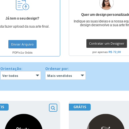
Quer um design personalizad
Já tem o seu design?
Indique as suas ideias e a nossa eq
design desenvolve a sua arte fin
ta fazer upload da sua arte final.
Contratar um Designer
Enviar Arquivo
por apenas
R$ 72,00
PDF/x1a Grátis
Orientação:
Ordenar por:
Ver todos
Mais vendidos
IS
GRÁTIS