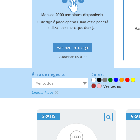
Ímã de Geladeira
Mais de 2000 templates disponíveis.
O design é pago apenas uma vez e poderá
utilizá-lo sempre que desejar.
Bas
Escolher um Design
A partir de R$ 0,00
Área de negócio:
Cores:
Ver todos
Ver todas
Limpar filtros
GRÁTIS
GRÁT