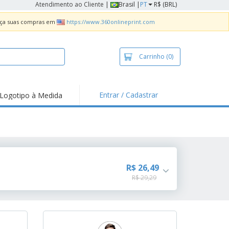
Atendimento ao Cliente
|
Brasil |
PT
R$ (BRL)
Faça suas compras em
https://www.360onlineprint.com
Carrinho
(0)
Entrar / Cadastrar
Logotipo à Medida
taques e
moções
sivos
 de Geladeira
imbo Automático
R$ 26,49
R$ 29,29
taz
as
ca de Propaganda