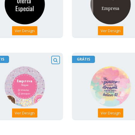
Ver Design
Ver Design
IS
GRÁTIS
Ver Design
Ver Design