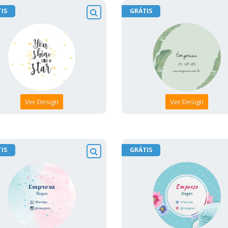
IS
GRÁTIS
Ver Design
Ver Design
IS
GRÁTIS