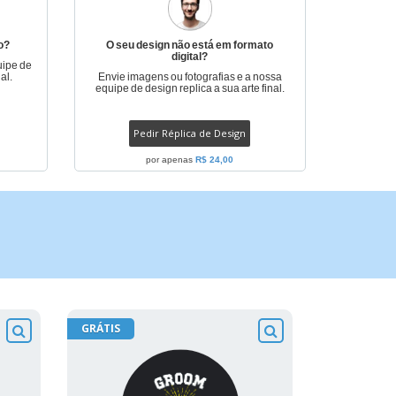
o?
O seu design não está em formato
digital?
uipe de
al.
Envie imagens ou fotografias e a nossa
equipe de design replica a sua arte final.
Pedir Réplica de Design
por apenas
R$ 24,00
GRÁTIS