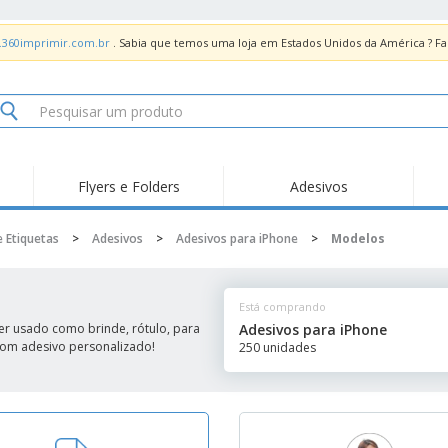
.360imprimir.com.br
. Sabia que temos uma loja em Estados Unidos da América ? 
Flyers e Folders
Adesivos
Des
Tendências
Novidades
Pro
e Etiquetas
>
Adesivos
>
Adesivos para iPhone
>
Modelos
Painel em Acrílico para
Produtos de Servir
Ade
Balcões
Suporte em Acrílico
Carimbos
Ímã
para Álcool Gel
Está comprando
Adesivos Vinil
Protetor Facial
Car
er usado como brinde, rótulo, para
Adesivos para iPhone
 com adesivo personalizado!
250 unidades
Expositores
Car
Banners
Lon
Malas e Mochilas
Pla
Sacos