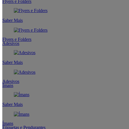
Flyers e Folders
Saber Mais
Flyers e Folders
Adesivos
Saber Mais
Adesivos
Ímans
Saber Mais
Ímans
Etiquetas e Pendurantes