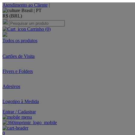
Atendimento ao Cliente
|
Brasil |
PT
R$ (BRL)
Carrinho
(0)
Todos os produtos
Cartões de Visita
Flyers e Folders
Adesivos
Logotipo à Medida
Entrar / Cadastrar
0