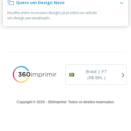
á
e
Quero um Design Novo
t
m
i
r
e
o
p
o
i
s
T
Escolha entre os nossos designs já prontos ou solicite
r
r
s
o
c
o
um design personalizado.
e
e
r
d
s
p
i
o
o
Entrar /
t
s
r
Cadastrar
ó
o
T
r
s
e
i
p
m
Atendimento
o
r
a
ao Cliente
o
d
›
u
Brasil |
PT
t
(R$ BRL )
o
s
Copyright © 2026 - 360imprimir. Todos os direitos reservados.