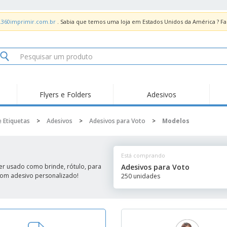
.360imprimir.com.br
. Sabia que temos uma loja em Estados Unidos da América ? 
Flyers e Folders
Adesivos
Des
Tendências
Novidades
Pro
e Etiquetas
>
Adesivos
>
Adesivos para Voto
>
Modelos
Painel em Acrílico para
Produtos de Servir
Ade
Balcões
Suporte em Acrílico
Carimbos
Ímã
para Álcool Gel
Está comprando
Adesivos Vinil
Protetor Facial
Car
er usado como brinde, rótulo, para
Adesivos para Voto
 com adesivo personalizado!
250 unidades
Expositores
Car
Banners
Lon
Malas e Mochilas
Pla
Sacos