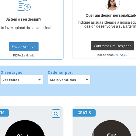
Quer um design personalizad
Já tem o seu design?
Indique as suas ideias e a nossa eq
design desenvolve a sua arte fin
ta fazer upload da sua arte final.
Contratar um Designer
Enviar Arquivo
por apenas
R$ 72,00
PDF/x1a Grátis
Orientação:
Ordenar por:
Ver todos
Mais vendidos
IS
GRÁTIS