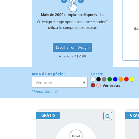
Ímã de Geladeira
Mais de 2000 templates disponíveis.
O design é pago apenas uma vez e poderá
utilizá-lo sempre que desejar.
Bas
Escolher um Design
A partir de R$ 0,00
Área de negócio:
Cores:
Ver todos
Ver todas
Limpar filtros
GRÁTIS
GRÁT