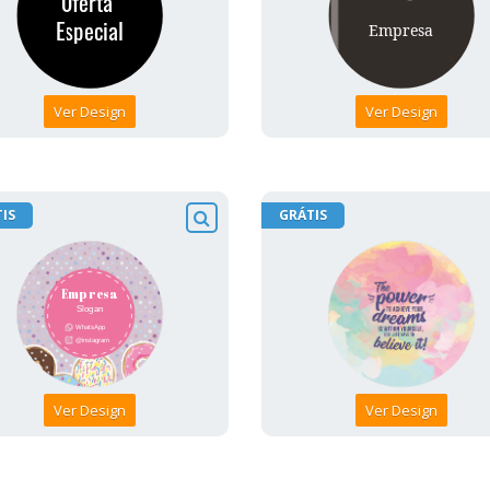
Ver Design
Ver Design
IS
GRÁTIS
Ver Design
Ver Design