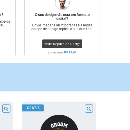
o?
O seu design não está em formato
digital?
uipe de
al.
Envie imagens ou fotografias e a nossa
equipe de design replica a sua arte final.
Pedir Réplica de Design
por apenas
R$ 24,00
GRÁTIS