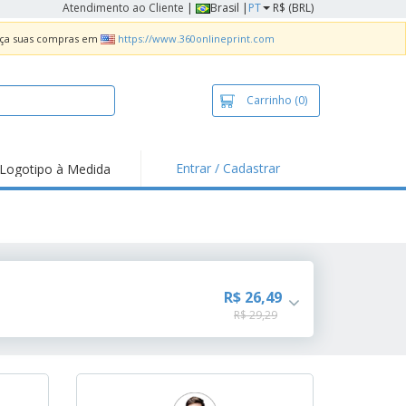
Atendimento ao Cliente
|
Brasil |
PT
R$ (BRL)
Faça suas compras em
https://www.360onlineprint.com
Carrinho
(0)
Entrar / Cadastrar
Logotipo à Medida
taques e
moções
sivos
 de Geladeira
imbo Automático
R$ 26,49
R$ 29,29
taz
as
ca de Propaganda