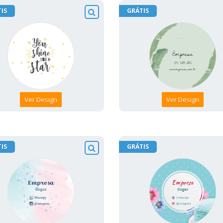
IS
GRÁTIS
Ver Design
Ver Design
IS
GRÁTIS