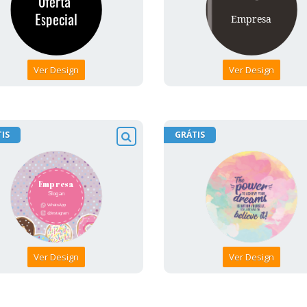
Ver Design
Ver Design
IS
GRÁTIS
Ver Design
Ver Design