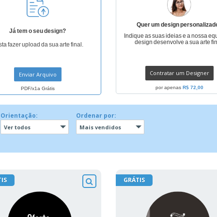
Quer um design personalizad
Já tem o seu design?
Indique as suas ideias e a nossa eq
design desenvolve a sua arte fin
ta fazer upload da sua arte final.
Contratar um Designer
Enviar Arquivo
por apenas
R$ 72,00
PDF/x1a Grátis
Orientação:
Ordenar por:
Ver todos
Mais vendidos
IS
GRÁTIS