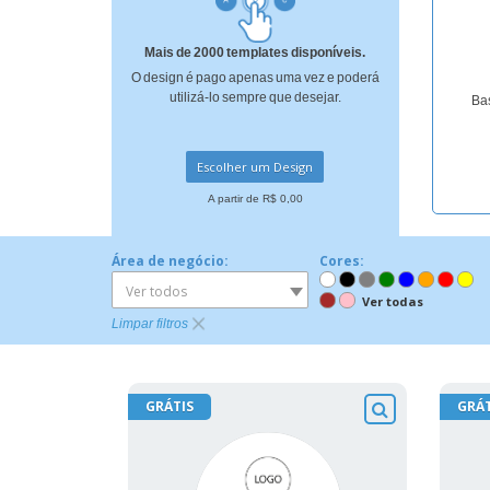
Ímã de Geladeira
Mais de 2000 templates disponíveis.
O design é pago apenas uma vez e poderá
utilizá-lo sempre que desejar.
Bas
Escolher um Design
A partir de R$ 0,00
Área de negócio:
Cores:
Ver todos
Ver todas
Limpar filtros
GRÁTIS
GRÁT