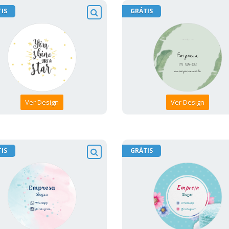
IS
GRÁTIS
Ver Design
Ver Design
IS
GRÁTIS