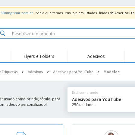
.360imprimir.com.br
. Sabia que temos uma loja em Estados Unidos da América ? 
Flyers e Folders
Adesivos
Des
Tendências
Novidades
Pro
e Etiquetas
>
Adesivos
>
Adesivos para YouTube
>
Modelos
Painel em Acrílico para
Produtos de Servir
Ade
Balcões
Suporte em Acrílico
Carimbos
Ímã
para Álcool Gel
Está comprando
Adesivos Vinil
Protetor Facial
Car
er usado como brinde, rótulo, para
Adesivos para YouTube
 com adesivo personalizado!
250 unidades
Expositores
Car
Banners
Lon
Malas e Mochilas
Pla
Sacos