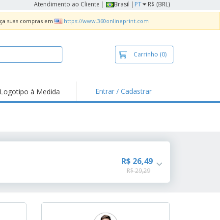
Atendimento ao Cliente
|
Brasil |
PT
R$ (BRL)
Faça suas compras em
https://www.360onlineprint.com
Carrinho
(0)
Entrar / Cadastrar
Logotipo à Medida
taques e
moções
sivos
 de Geladeira
imbo Automático
R$ 26,49
R$ 29,29
taz
as
ca de Propaganda